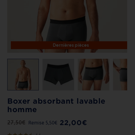
Dernières pièces
Boxer absorbant lavable
homme
22,00€
27,50€
Remise 5,50€
Prix
Prix
régulier
réduit