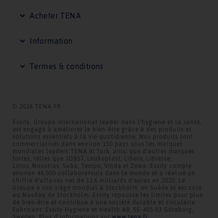
t
Acheter TENA
i
o
Information
n
s
Termes & conditions
u
t
i
© 2026 TENA FR
l
Essity, Groupe international leader dans l'hygiène et la santé,
est engagé à améliorer le bien-être grâce à des produits et
e
solutions essentiels à la vie quotidienne. Nos produits sont
s
commercialisés dans environ 150 pays sous les marques
mondiales leaders TENA et Tork, ainsi que d'autres marques
fortes, telles que JOBST, Leukoplast, Libero, Libresse,
Lotus, Nosotras, Saba, Tempo, Vinda et Zewa. Essity compte
environ 46.000 collaborateurs dans le monde et a réalisé un
chiffre d'affaires net de 11,6 milliards d'euros en 2020. Le
Groupe a son siège mondial à Stockholm, en Suède et est coté
au Nasdaq de Stockholm. Essity repousse les limites pour plus
de bien-être et contribue à une société durable et circulaire.
Fabricant: Essity Hygiene et Health AB, SE-405 03 Göteborg,
Sweden. Plus d’informations sur
www.tena.fr
.