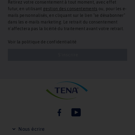
Retirez votre consentement à tout moment, avec effet
futur, en utilisant
gestion des consentements
ou, pour les e-
mails personnalisés, en cliquant sur le lien "se désabonner"
dans les e-mails marketing. Le retrait du consentement
n'affectera pas la licéité du traitement avant votre retrait.
Voir
la politique de confidentialité
S'inscrire
I
n
f
o
TENA
TENA
r
FR
FR
m
sur
sur
Nous écrire
a
Facebook
YouTube