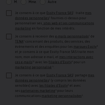
M.
Mme.
Autre
Je consens à ce que
Essity France SAS
¹ traite
mes
données personnelles
² fournies ci-dessus pour
personnaliser ses
sites web et ses communications
marketing
en fonction de mes intérêts.
Je consens à recevoir des
e-mails personnalisés
⁷ de
TENA
⁹ concernant des produits, des services, des
événements et des enquêtes pour les
marques Essity
⁸
et je consens à ce que Essity France SAS traite mon
nom, mon adresse e-mail, et
mes interactions avec
ces e-mails
¹⁰ avec les
filiales d’Essity
⁴ pour un
marketing personnalisé
¹¹.
Je consens à ce que
Essity France SAS
¹ partage
mes
données personnelles
² (y compris les données
sensibles) avec
les filiales d’Essity
⁴ et avec
ses
partenaires marketing
⁵ pour leurs
communications
marketing personnalisées
⁶.