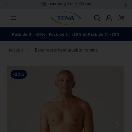
Livraison gratuite dès 50€
Passer
au
T
Rechercher
Se connecter
Navigation
Pani
contenu
E
Pack de 3 : -20% ; Pack de 5 : -25% et Pack de 7: -30%
N
A
Accueil
Boxer absorbant lavable homme
F
R
-20%