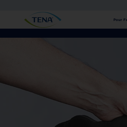
Passer
au
T
contenu
Pour 
E
N
A
F
R