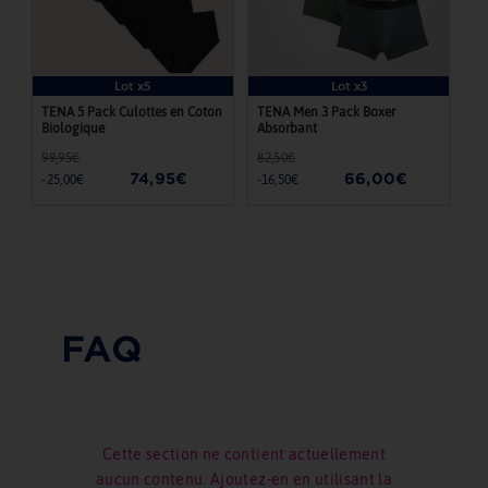
Lot x5
Lot x3
TENA 5 Pack Culottes en Coton
TENA Men 3 Pack Boxer
Biologique
Absorbant
99,95€
82,50€
Prix
Prix
Prix
Prix
74,95€
66,00€
-25,00€
-16,50€
régulier
réduit
régulier
réduit
FAQ
Cette section ne contient actuellement
aucun contenu. Ajoutez-en en utilisant la