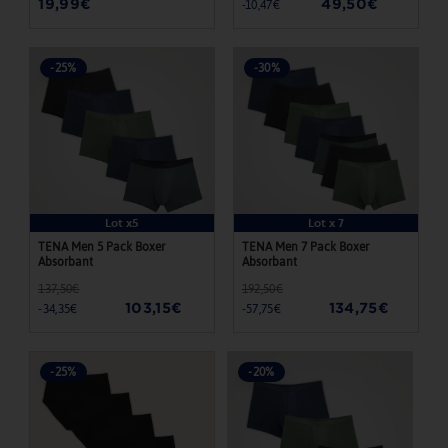
t
19,99€
49,50€
-10,47€
régulier
réduit
i
o
-25%
-30%
n
Lot x5
Lot x 7
TENA Men 5 Pack Boxer
TENA Men 7 Pack Boxer
Absorbant
Absorbant
137,50€
192,50€
Prix
Prix
Prix
Prix
103,15€
134,75€
-34,35€
-57,75€
régulier
réduit
régulier
réduit
-25%
-20%