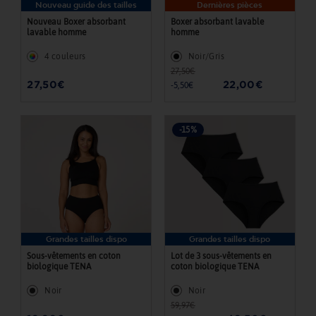
s
Nouveau guide des tailles
Dernières pièces
d
Nouveau Boxer absorbant
Boxer absorbant lavable
lavable homme
homme
a
4 couleurs
Noir/Gris
n
27,50€
Prix
Prix
s
27,50€
22,00€
-5,50€
régulier
réduit
c
e
-15%
t
t
e
c
o
l
Grandes tailles dispo
Grandes tailles dispo
Sous-vêtements en coton
Lot de 3 sous-vêtements en
l
biologique TENA
coton biologique TENA
e
Noir
Noir
c
59,97€
Prix
Prix