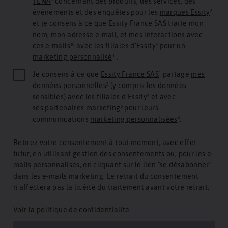
TENA
⁹ concernant des produits, des services, des
événements et des enquêtes pour les
marques Essity
⁸
et je consens à ce que Essity France SAS traite mon
nom, mon adresse e-mail, et
mes interactions avec
ces e-mails
¹⁰ avec les
filiales d’Essity
⁴ pour un
marketing personnalisé
¹¹.
Je consens à ce que
Essity France SAS
¹ partage
mes
données personnelles
² (y compris les données
sensibles) avec
les filiales d’Essity
⁴ et avec
ses
partenaires marketing
⁵ pour leurs
communications
marketing personnalisées
⁶.
Retirez votre consentement à tout moment, avec effet
futur, en utilisant
gestion des consentements
ou, pour les e-
mails personnalisés, en cliquant sur le lien "se désabonner"
dans les e-mails marketing. Le retrait du consentement
n'affectera pas la licéité du traitement avant votre retrait.
Voir
la politique de confidentialité