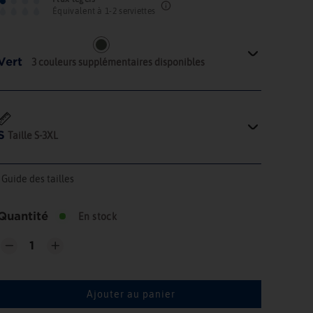
Équivalent à 1-2 serviettes
Vert
3
couleurs supplémentaires disponibles
S
Taille
S
‐
3XL
Guide des tailles
Quantité
En stock
−
+
Ajouter au panier