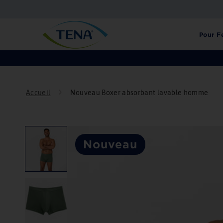
Passer
au
T
contenu
Pour 
E
N
A
Accueil
Nouveau Boxer absorbant lavable homme
F
R
Nouveau